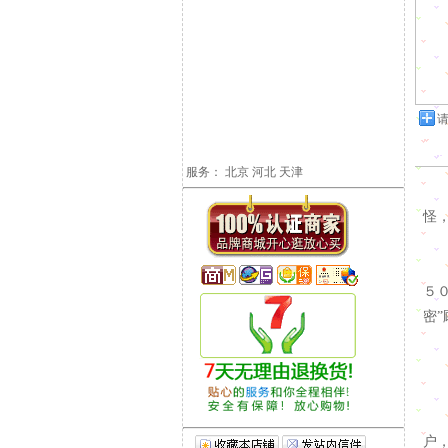
请
服务： 北京 河北 天津
如
怪
其
５
密
既
卫
户