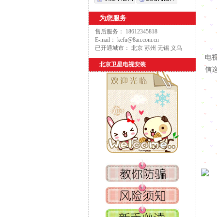
为您服务
但
售后服务： 18612345818
E-mail： kefu@8an.com.cn
所
已开通城市： 北京 苏州 无锡 义乌
电
北京卫星电视安装
信
本