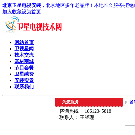
北京卫星电视安装
，北京地区多年老品牌！本地长久服务/拒绝山
加入收藏
设为首页
网站首页
卫视星闻
技术交流
器材商城
节目套餐
卫星续费
安装实景
联系我们
为您服务
首
咨询热线： 18612345818
联系人： 王经理