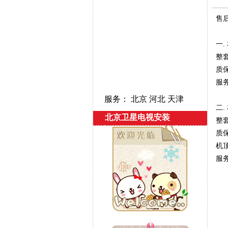
售
一.
整
质
服
服务： 北京 河北 天津
二
北京卫星电视安装
整
质
机
服