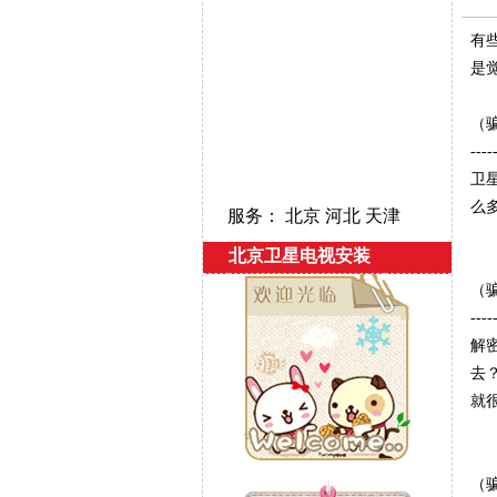
有
是
（
----
卫
么
服务： 北京 河北 天津
北京卫星电视安装
（
----
解
去
就
（