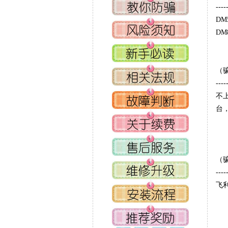
----
D
D
（
----
不
台
（
----
飞