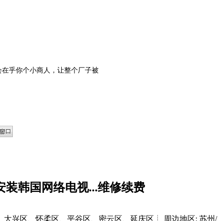
？他会在乎你个小商人，让整个厂子被
装韩国网络电视...维修续费
、大兴区、怀柔区、平谷区、密云区、延庆区┊
周边地区: 苏州/