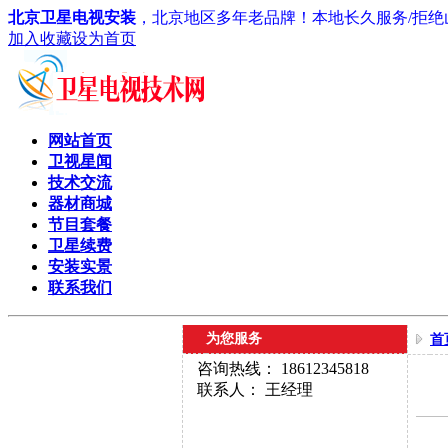
北京卫星电视安装
，北京地区多年老品牌！本地长久服务/拒绝山
加入收藏
设为首页
网站首页
卫视星闻
技术交流
器材商城
节目套餐
卫星续费
安装实景
联系我们
为您服务
首
咨询热线： 18612345818
联系人： 王经理